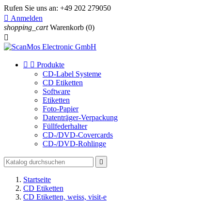
Rufen Sie uns an:
+49 202 279050

Anmelden
shopping_cart
Warenkorb
(0)



Produkte
CD-Label Systeme
CD Etiketten
Software
Etiketten
Foto-Papier
Datenträger-Verpackung
Füllfederhalter
CD-/DVD-Covercards
CD-/DVD-Rohlinge

Startseite
CD Etiketten
CD Etiketten, weiss, visit-e