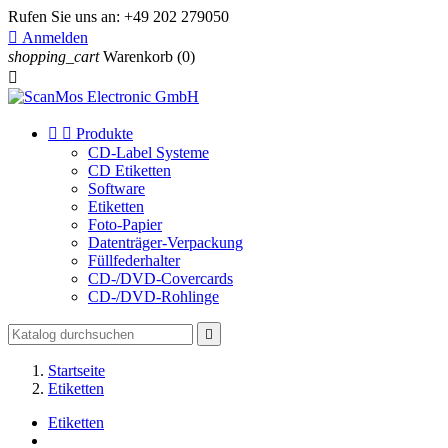
Rufen Sie uns an:
+49 202 279050

Anmelden
shopping_cart
Warenkorb
(0)



Produkte
CD-Label Systeme
CD Etiketten
Software
Etiketten
Foto-Papier
Datenträger-Verpackung
Füllfederhalter
CD-/DVD-Covercards
CD-/DVD-Rohlinge

Startseite
Etiketten
Etiketten