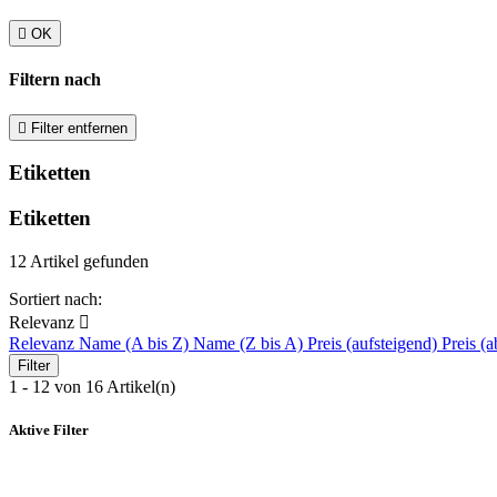

OK
Filtern nach

Filter entfernen
Etiketten
Etiketten
12 Artikel gefunden
Sortiert nach:
Relevanz

Relevanz
Name (A bis Z)
Name (Z bis A)
Preis (aufsteigend)
Preis (a
Filter
1 - 12 von 16 Artikel(n)
Aktive Filter