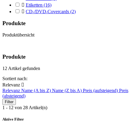

Etiketten
(16)

CD-/DVD-Covercards
(2)
Produkte
Produktübersicht
Produkte
12 Artikel gefunden
Sortiert nach:
Relevanz

Relevanz
Name (A bis Z)
Name (Z bis A)
Preis (aufsteigend)
Preis
(absteigend)
Filter
1 - 12 von 28 Artikel(n)
Aktive Filter