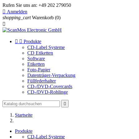
Rufen Sie uns an:
+49 202 279050

Anmelden
shopping_cart
Warenkorb
(0)



Produkte
CD-Label Systeme
CD Etiketten
Software
Etiketten
Foto-Papier
Datenträger-Verpackung
Füllfederhalter
CD-/DVD-Covercards
CD-/DVD-Rohlinge

Startseite
Produkte
CD-Label Systeme