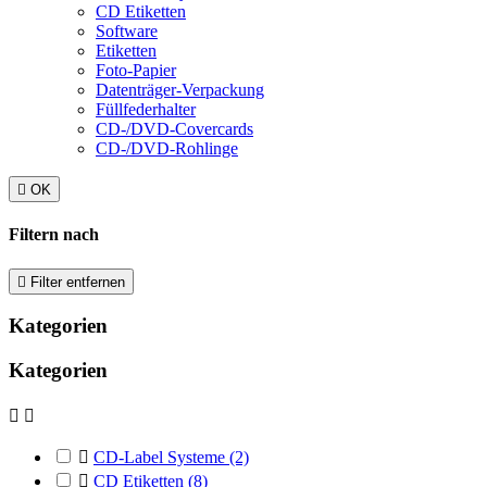
CD Etiketten
Software
Etiketten
Foto-Papier
Datenträger-Verpackung
Füllfederhalter
CD-/DVD-Covercards
CD-/DVD-Rohlinge

OK
Filtern nach

Filter entfernen
Kategorien
Kategorien



CD-Label Systeme
(2)

CD Etiketten
(8)